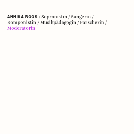
/
Sopranistin
/
Sängerin
/
ANNIKA BOOS
Komponistin
/
Musikpädagogin
/
Forscherin
/
Moderatorin
»Als Moderatorin begleite ich Musikveranstaltungen
mit dem Ziel, (klassische) Musik lebendig,